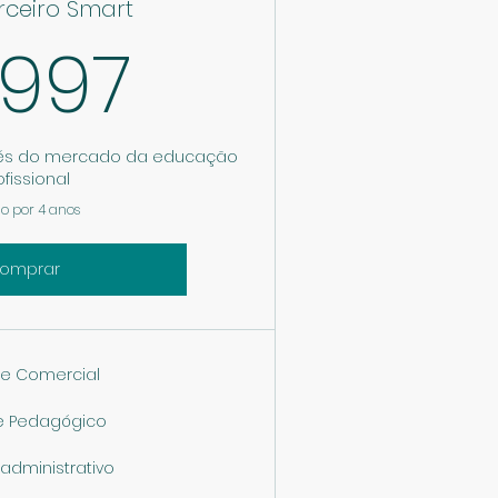
rceiro Smart
9.997R$
.997
avés do mercado da educação
ofissional
o por 4 anos
omprar
te Comercial
e Pedagógico
administrativo