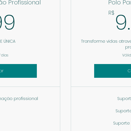
o Profissional
Polo Pa
599R$
99
9
R$
E ÚNICA
Transforme vidas atr
pr
 dias
Válid
ar
C
ação profissional
Supor
Suport
Suporte 