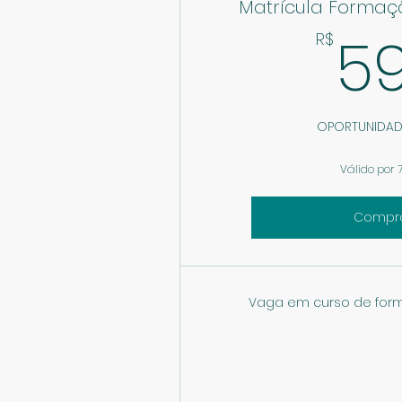
Matrícula Formaçã
5
R$
OPORTUNIDAD
Válido por 7
Compr
Vaga em curso de form